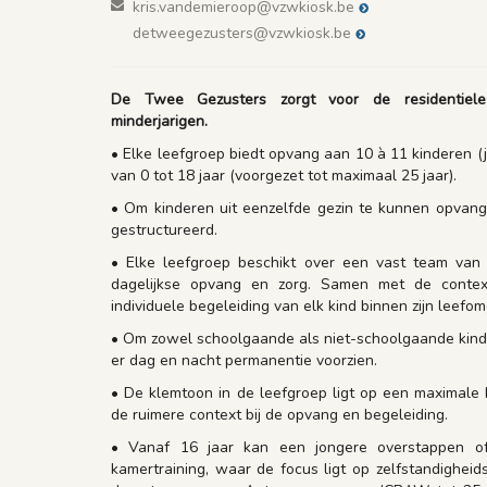
kris.vandemieroop@vzwkiosk.be
detweegezusters@vzwkiosk.be
De Twee Gezusters zorgt voor de residentiel
minderjarigen.
• Elke leefgroep biedt opvang aan 10 à 11 kinderen (jo
van 0 tot 18 jaar (voorgezet tot maximaal 25 jaar).
• Om kinderen uit eenzelfde gezin te kunnen opvange
gestructureerd.
• Elke leefgroep beschikt over een vast team van 
dagelijkse opvang en zorg. Samen met de context
individuele begeleiding van elk kind binnen zijn leefom
• Om zowel schoolgaande als niet-schoolgaande kin
er dag en nacht permanentie voorzien.
• De klemtoon in de leefgroep ligt op een maximale
de ruimere context bij de opvang en begeleiding.
• Vanaf 16 jaar kan een jongere overstappen of
kamertraining, waar de focus ligt op zelfstandigheid