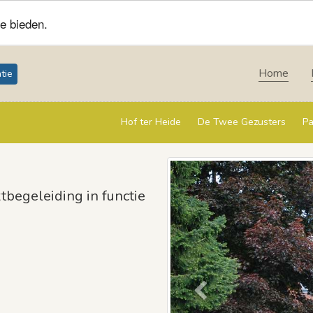
e bieden.
Home
tie
Hof ter Heide
De Twee Gezusters
Pa
Previous
tbegeleiding in functie