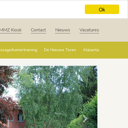
Ok
MMZ Kiosk
Contact
Nieuws
Vacatures
ssage/kamertraining
De Nieuwe Toren
Atalanta
Next